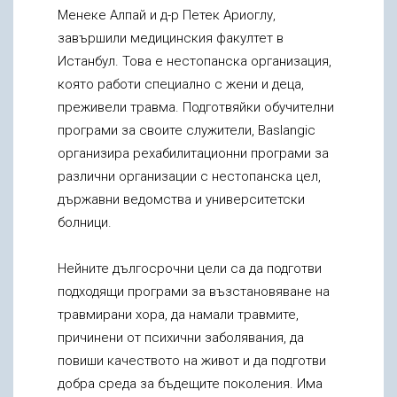
Менеке Алпай и д-р Петек Ариоглу,
завършили медицинския факултет в
Истанбул. Това е нестопанска организация,
която работи специално с жени и деца,
преживели травма. Подготвяйки обучителни
програми за своите служители, Baslangic
организира рехабилитационни програми за
различни организации с нестопанска цел,
държавни ведомства и университетски
болници.
Нейните дългосрочни цели са да подготви
подходящи програми за възстановяване на
травмирани хора, да намали травмите,
причинени от психични заболявания, да
повиши качеството на живот и да подготви
добра среда за бъдещите поколения. Има