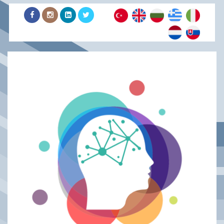
.......