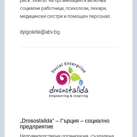
риск. Екипът на организацията включва
социални работници, психолози, лекари,
медицински сестри и помощен персонал.
dylgoletie@abv.bg
„Drosostalida“ – Гърция – социално
предприятие
Неправителствена организация, създадена