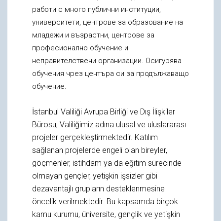
работи с много публични институции,
университети, центрове за образование на
младежи и възрастни, центрове за
професионално обучение и
неправителствени организации. Осигурява
обучения чрез центъра си за продължаващо
обучение.
İstanbul Valiliği Avrupa Birliği ve Dış İlişkiler
Bürosu, Valiliğimiz adına ulusal ve uluslararası
projeler gerçekleştirmektedir. Katılım
sağlanan projelerde engeli olan bireyler,
göçmenler, istihdam ya da eğitim sürecinde
olmayan gençler, yetişkin işsizler gibi
dezavantajlı grupların desteklenmesine
öncelik verilmektedir. Bu kapsamda birçok
kamu kurumu, üniversite, gençlik ve yetişkin