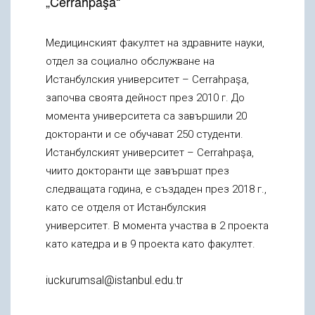
„Cerrahpaşa“
Медицинският факултет на здравните науки,
отдел за социално обслужване на
Истанбулския университет – Cerrahpaşa,
започва своята дейност през 2010 г. До
момента университета са завършили 20
докторанти и се обучават 250 студенти.
Истанбулският университет – Cerrahpaşa,
чиито докторанти ще завършат през
следващата година, е създаден през 2018 г.,
като се отделя от Истанбулския
университет. В момента участва в 2 проекта
като катедра и в 9 проекта като факултет.
iuckurumsal@istanbul.edu.tr