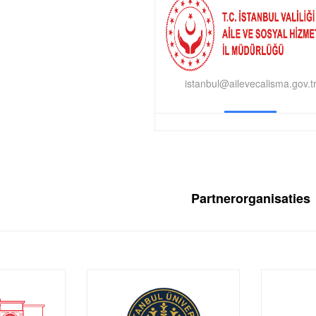
istanbul@ailevecalisma.gov.t
Partnerorganisaties