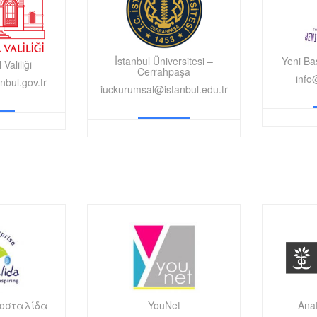
İstanbul Üniversitesi –
Yeni Ba
 Valiliği
Cerrahpaşa
info
bul.gov.tr
iuckurumsal@istanbul.edu.tr
σοσταλίδα
YouNet
Ana