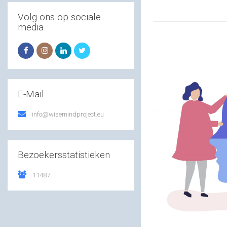
Volg ons op sociale
media
E-Mail
info@wisemindproject.eu
Bezoekersstatistieken
11487