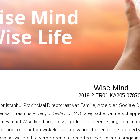
ise Mind
ise Life
Wise Mind
2019-­2­-TR01-­KA205-­0787
r Istanbul Provinciaal Directoraat van Familie, Arbeid en Social
er van Erasmus + Jeugd KeyAction 2 Strategische partnerschappen 
n van het Wise Mind-project zijn getraumatiseerde jongeren en de
 het project is het ontwikkelen van de vaardigheden op het gebie
levenskwalieteit te verbeteren en hen effectiever te laten omga