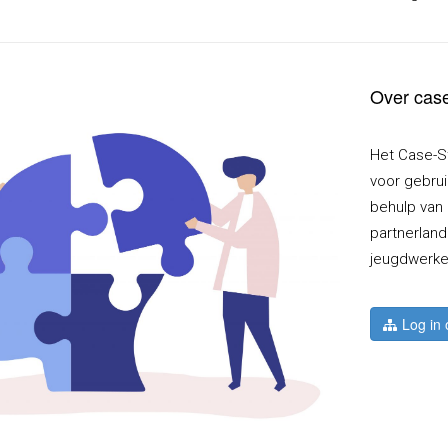
Over case
Het Case-S
voor gebrui
behulp van 
partnerland
jeugdwerker
Log in