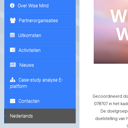
Over Wise Mind
W
Partnerorganisaties
W
Uitkomsten
Activiteiten
Nieuws
Case-study analyse E-
platform
Gecoördineerd doo
Contacten
078707 in het kad
De doelgroepe
Nederlands
doelstelling van