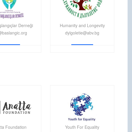
şlangıçlar Derneği
Humanity and Longevity
@baslangic.org
dylgoletie@abv.bg
tta Foundation
Youth For Equality