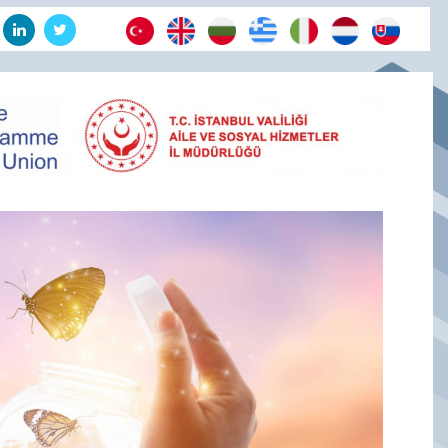
.......