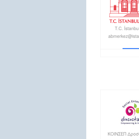
T.C. İstanbul
abmerkez@istan
ΚΟΙΝΣΕΠ Δρο