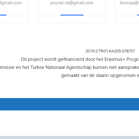
@gmail.com
younet.re@gmail.com
thomas@a
2019-2­-TR01-KA205-078707
Dit project wordt gefinancierd door het Erasmus+ Pro
issie en het Turkse Nationaal Agentschap kunnen niet aansprakeli
gemaakt van de daarin opgenomen in